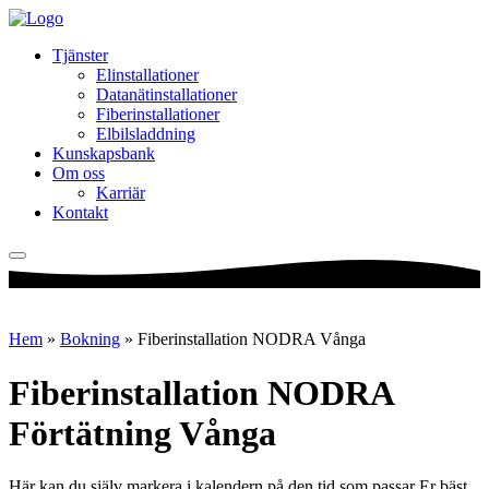
Tjänster
Elinstallationer
Datanätinstallationer
Fiberinstallationer
Elbilsladdning
Kunskapsbank
Om oss
Karriär
Kontakt
Hem
»
Bokning
»
Fiberinstallation NODRA Vånga
Fiberinstallation NODRA
Förtätning Vånga
Här kan du själv markera i kalendern på den tid som passar Er bäst