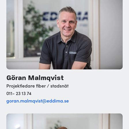
Göran Malmqvist
Projektledare fiber / stadsnät
011- 23 13 74
goran.malmqvist@eddima.se