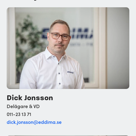
Dick Jonsson
Delägare & VD
011-23 13 71
dick.jonsson@eddima.se