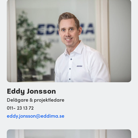
Eddy Jonsson
Delägare & projektledare
011- 23 13 72
eddy.jonsson@eddima.se