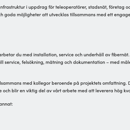
frastruktur i uppdrag för teleoperatörer, stadsnät, företag oc
och goda möjligheter att utvecklas tillsammans med ett engag
rbetar du med installation, service och underhåll av fibernä
 till service, felsökning, mätning och dokumentation – med måle
tillsammans med kollegor beroende på projektets omfattning. 
ch blir en viktig del av vårt arbete med att leverera hög kva
annat: