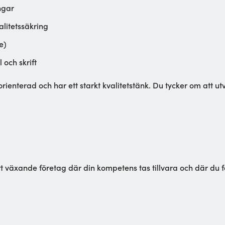
ngar
litetssäkring
e)
 och skrift
ienterad och har ett starkt kvalitetstänk. Du tycker om att ut
tt växande företag där din kompetens tas tillvara och där du f