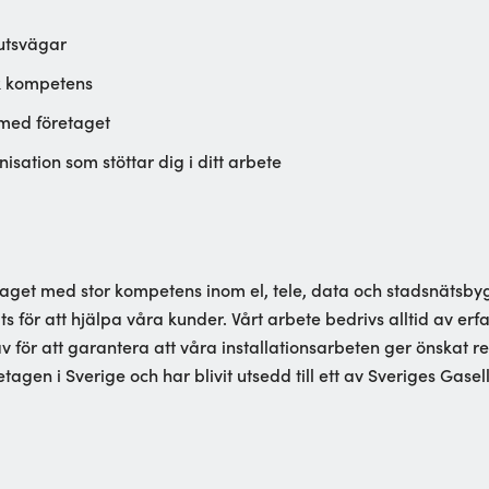
lutsvägar
k kompetens
 med företaget
sation som stöttar dig i ditt arbete
etaget med stor kompetens inom el, tele, data och stadsnät
ts för att hjälpa våra kunder. Vårt arbete bedrivs alltid av erf
 för att garantera att våra installationsarbeten ger önskat r
agen i Sverige och har blivit utsedd till ett av Sveriges Gasel