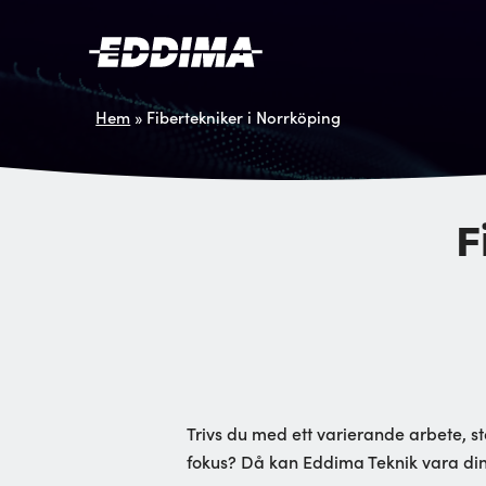
Hem
»
Fibertekniker i Norrköping
F
Trivs du med ett varierande arbete, st
fokus? Då kan Eddima Teknik vara din